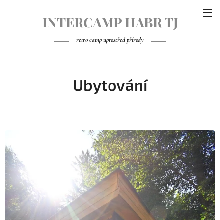
INTERCAMP HABR TJ
Volduchy
retro camp uprostřed přírody
Ubytování