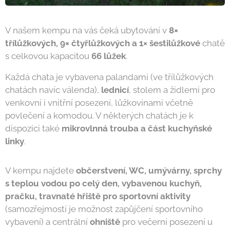
V našem kempu
na vás čeká ubytování v
8×
třílůžkových, 9× čtyřlůžkových a 1× šestilůžkové
chatě
s celkovou kapacitou
66 lůžek
.
Každá chata je vybavena palandami (ve třílůžkových
chatách navíc válenda),
lednicí
, stolem a židlemi pro
venkovní i vnitřní posezení, lůžkovinami včetně
povlečení a komodou. V některých chatách je k
dispozici také
mikrovlnná trouba a část kuchyňské
linky
.
V kempu najdete
občerstvení, WC, umývárny, sprchy
s teplou vodou po celý den, vybavenou kuchyň,
pračku, travnaté hřiště pro sportovní aktivity
(samozřejmostí je možnost zapůjčení sportovního
vybavení) a centrální
ohniště
pro večerní posezení u